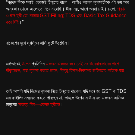
“প্রথম দিকে সবাই এরকমই চিন্তায় থাকে। আমিও অনেক ব্যবসায়ীকে এই ভয় আর
অন্ধকার থেকে আলোতে নিয়ে এসেছি। টাকা নয়, আগে ভরসা চাই। চলো,
প্রথম
৩ মাস ফ্রী-তে তোমার GST Filing; TDS এবং Basic Tax Guidance
করে দিই
।”
রাকেশের মুখে স্বস্তির হাসি ফুটে উঠেছিল।
এইভাবেই
উপেন
প্রতিদিন
একজন একজন করে সেই সব উদ্যোক্তাদের পাশে
দাঁড়াচ্ছেন, যারা ব্যবসা করতে জানে, কিন্তু হিসাব-নিকাশের জটিলতায় আটকে যায়
।
তাই আপনি যদি নিজের ব্যবসা নিয়ে চিন্তায় থাকেন, যদি মনে হয় GST বা TDS
এর ফাইলিং সময়মত করতে পারছেন না, তাহলে উপেন সাউ-র মত একজন অভিজ্ঞ
মানুষের
সাহায্য নিন—একদম ফ্রীতে
।