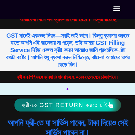
আজকের দিনে সব ব্যাবসায়ীদের GST নম্বর রয়েছে
REAL ESTAT
CONTACT US
OUR CRE
GST মানেই একগুচ্ছ নিয়ম—সবাই তাই ভাবে। কিন্তু ব্যবসার শুরুতে
যাতে আপনি এই ঝামেলায় না পড়েন, তাই আমরা GST Filling
Service দিচ্ছি একদম ফ্রী! কারণ আমরাও জানি প্রথমদিকে এটা
কতটা কষ্টের। আপনি শুধু ব্যবসা করুন নিশ্চিন্তে, ঝামেলা আমাদের ওপর
ছেড়ে দিন।
ফ্রী কারণ পশ্চিমবঙ্গে ব্যাবসাদার লাভবান হলে, অনেক ছেলে মেয়ে চাকরি পাবে।
ফ্রী-তে GST RETURN করতে চাই
আপনি ফ্রী-তে যা সার্ভিস পাবেন, টাকা দিয়েও সেই
সার্ভিস পাবেন না।