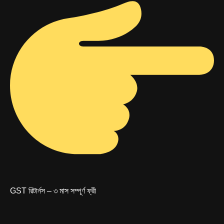
GST রিটার্নস – ৩ মাস সম্পূর্ণ ফ্রী