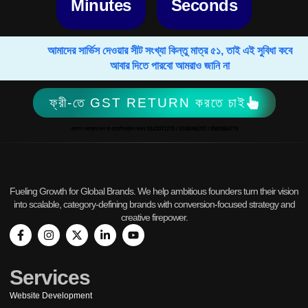
Minutes
Seconds
আমাদের সার্ভিস দেওয়ার সীট সংখ্যা কিন্তু মাত্র ৫১, তাই এই সুবিধা কবে
আবার দিতে পারবো আমরাও জানি না
ফ্রী-তে GST RETURN করতে চাই
যেকোন সমস্যায় কল বা হোয়াটসঅ্যাপ করুন 9123371775 / 9748096787 / 8583954779
Fueling Growth for Global Brands. We help ambitious founders turn their vision
into scalable, category-defining brands with conversion-focused strategy and
creative firepower.
Services
Website Development