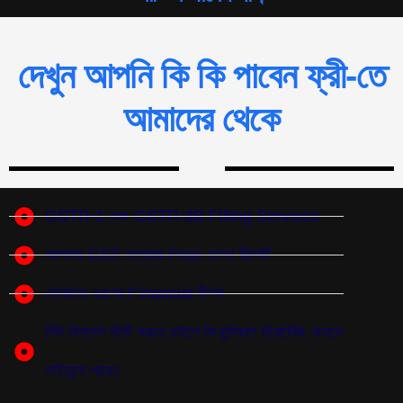
দেখুন আপনি কি কি পাবেন ফ্রী-তে
আমাদের থেকে
GSTR-1 এবং GSTR-3B Filling Services
আপনার GST নম্বরের Free হেলথ রিপোর্ট
যেকোনো ধরণের Financial টিপস
নিউ বিসনেস স্টার্ট করতে চাইলে ফিনান্সিয়াল স্ট্রাটেজি বানাতে
গাইডেন্স পাবেন