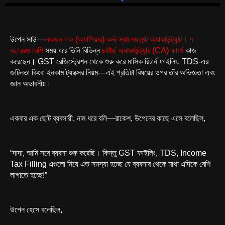
উপেন সাউ—
একজন
দক্ষ (অ্যাপিয়ার) কস্ট ম্যানেজমেন্ট অ্যাকাউন্ট্যান্ট
।
৭
বছরেরও বেশি
সময় ধরে তিনি বিভিন্ন
চার্টার্ড অ্যাকাউন্ট্যান্ট (CA) ফার্মে
কাজ
করেছেন। GST রেজিস্ট্রেশন থেকে শুরু করে মাসিক রিটার্ন ফাইলিং, TDS-এর
জটিলতা কিংবা ইনকাম ট্যাক্সের নিয়ম—এই প্রতিটা বিষয়ের ওপর তাঁর অভিজ্ঞতা এবং
জ্ঞান অভাবনীয়।
একবার এক ছোট ব্যবসায়ী, নাম ধরে বলি—রাকেশ, উপেনের কাছে এসে বলেছিল,
“দাদা, আমি সবে ব্যবসা শুরু করেছি। কিন্তু GST ফাইলিং, TDS, Income
Tax Filling এগুলো নিয়ে এত সমস্যা হচ্ছে যে ব্যবসার থেকে মাথা এদিকে বেশি
লাগাতে হচ্ছে!”
উপেন হেসে বলেছিল,