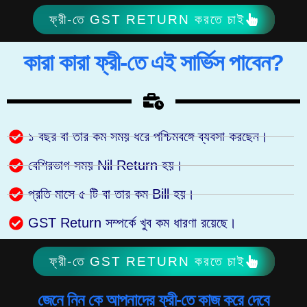
ফ্রী-তে GST RETURN করতে চাই
কারা কারা ফ্রী-তে এই সার্ভিস পাবেন?
১ বছর বা তার কম সময় ধরে পশ্চিমবঙ্গে ব্যবসা করছেন।
বেশিরভাগ সময় Nil Return হয়।
প্রতি মাসে ৫ টি বা তার কম Bill হয়।
GST Return সম্পর্কে খুব কম ধারণা রয়েছে।
ফ্রী-তে GST RETURN করতে চাই
জেনে নিন কে আপনাদের ফ্রী-তে কাজ করে দেবে